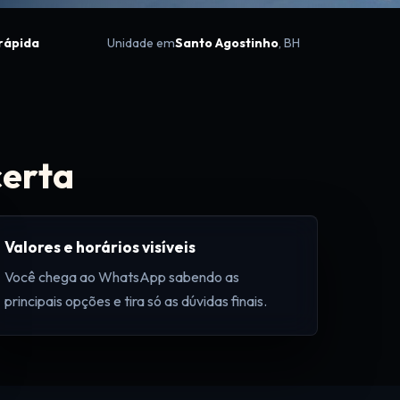
rápida
Unidade em
Santo Agostinho
, BH
certa
Valores e horários visíveis
Você chega ao WhatsApp sabendo as
principais opções e tira só as dúvidas finais.