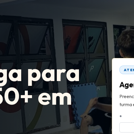
ga para
ATE
Age
50+ em
Preenc
turma 
*